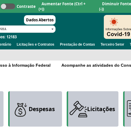
Aumentar Fonte
(Ctrl +
Diminuir Font
Contraste
(+))
(-))
Dados Abertos
os: 12183
ntário
Licitações e Contratos
Prestação de Contas
Terceiro Setor